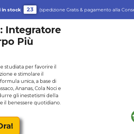
23
i in stock
(spedizione Gratis & pagamento alla Cons
 Integratore
rpo Più
 studiata per favorire il
ione e stimolare il
formula unica, a base di
ssaco, Ananas, Cola Noci e
urre gli inestetismi della
re il benessere quotidiano.
Ora!