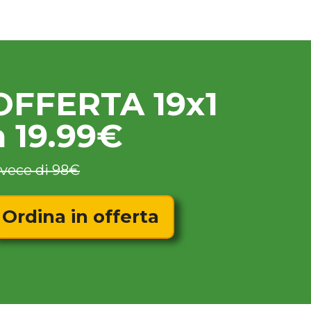
OFFERTA 19x1
a 19.99€
nvece di 98€
Ordina in offerta