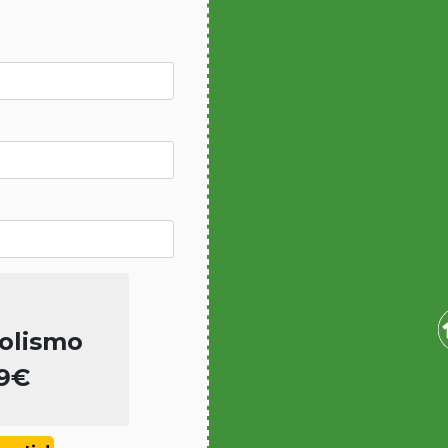
olismo
99€