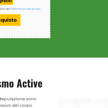
ratis!
ione dell'
informativa sulla privacy
.
cquisto
smo Active
depurazione sono
ssivo del corpo.