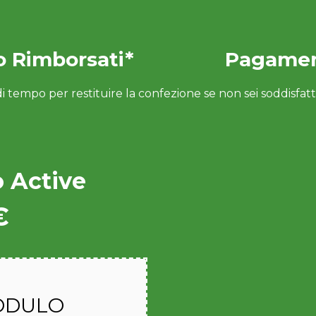
o Rimborsati*
Pagamen
di tempo per restituire la confezione se non sei soddisfatto/
 Active
€
MODULO